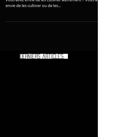
Vous avez envie de savoir ce que sont les brèdes* ?
Vous avez envie de les cuisiner autrement ? Vous avez
envie de les cultiver ou de les...
DErniers articles: