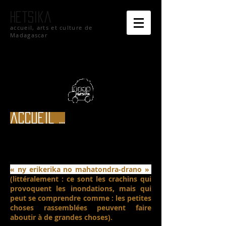
hetsika
accueil, arts et culture de
Madagascar
accueil ...
« ny erikerika no mahatondra-drano »
(littéralement : ce sont les crachins qui
provoquent les inondations, mais qui
peut se comprendre comme : les petites
choses rassemblées peuvent faire
aboutir à de grandes choses).