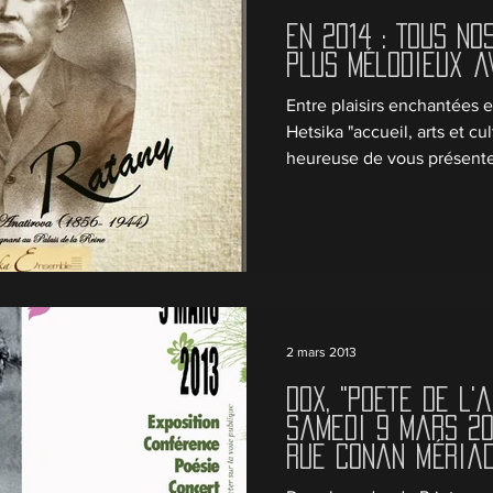
En 2014 : Tous no
plus mélodieux a
Entre plaisirs enchantées e
Hetsika "accueil, arts et c
heureuse de vous présente
2 mars 2013
DOX, "Poète de l'
Samedi 9 mars 20
rue Conan Mériad