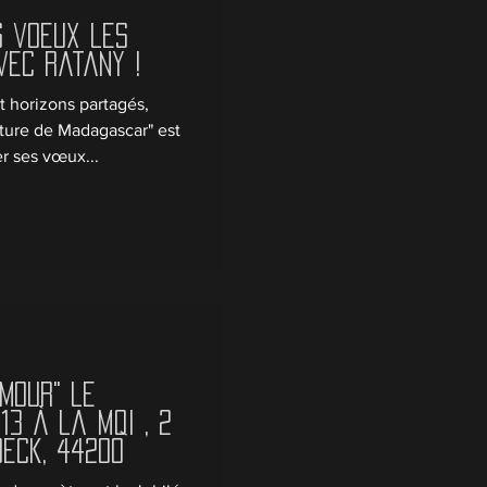
s voeux les
vec Ratany !
t horizons partagés,
ulture de Madagascar" est
r ses vœux...
amour" le
13 à la MQI , 2
eck, 44200