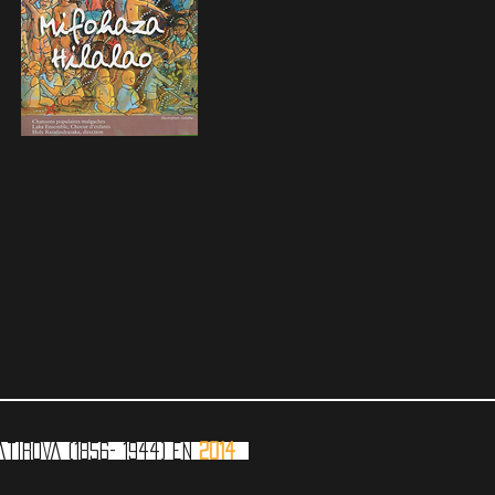
atirova (1856- 1944) en
2014