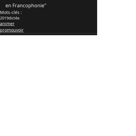
en Francophonie"
Mots-clés :
2019
dictée
animer
promouvoir
Commentaires
Rédigez un commentaire...