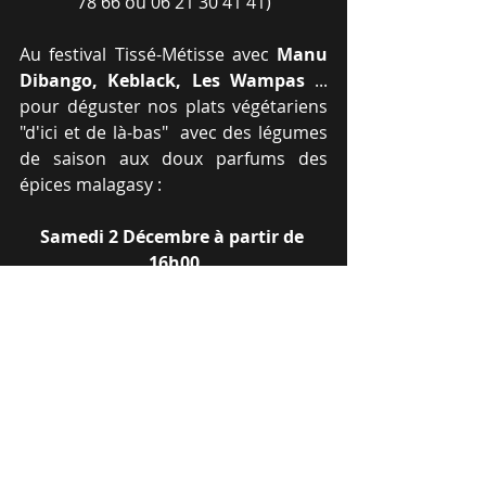
78 66 ou 06 21 30 41 41)
Au festival Tissé-Métisse avec 
Manu 
Dibango, Keblack, Les Wampas
 ... 
pour déguster nos plats végétariens 
"d'ici et de là-bas"  avec des légumes 
de saison aux doux parfums des 
épices malagasy :
Samedi 2 Décembre à partir de 
16h00
Cité des Congrès de Nantes
1 rue de Valmy
44000 Nantes 
Mots-clés :
2017
Rajaonary
FIV.MPA.MA
Tissé-Métisse
Casa Africa
Maison des citoyens du monde
animer