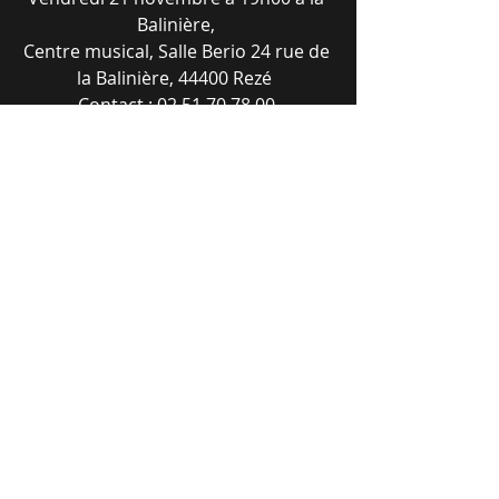
Balinière, 
Centre musical, Salle Berio 24 rue de 
la Balinière, 44400 Rezé  
Contact : 02 51 70 78 00 
Accès: Tram ligne 3 - Arrêt Balinière 
Entrée libre   
Mots-clés :
promouvoir
animer
animer
promouvoir
Commentaires