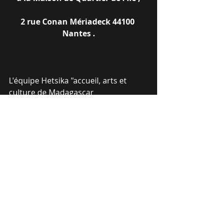
2 rue Conan Mériadeck 44100 
Nantes .
L'équipe Hetsika "accueil, arts et 
culture de Madagascar
06 32 01 30 87
hetsika@gmail.com
Mots-clés :
2010
couleurs malgaches
festival
animer
promouvoir
informer