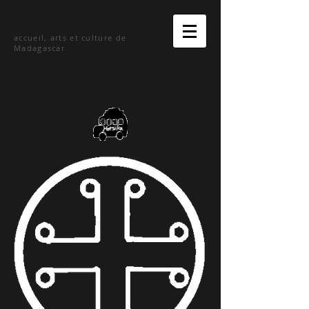
hetsika
accueil, arts et culture de
Madagascar