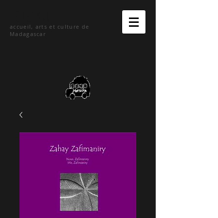
hetsika
accueil, arts et culture de
Madagascar