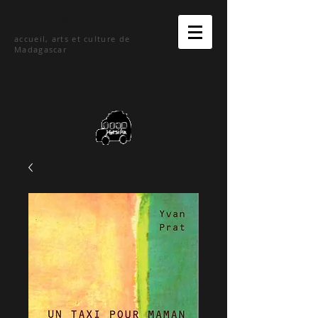
hetsika
accueil, arts et culture de
Madagascar