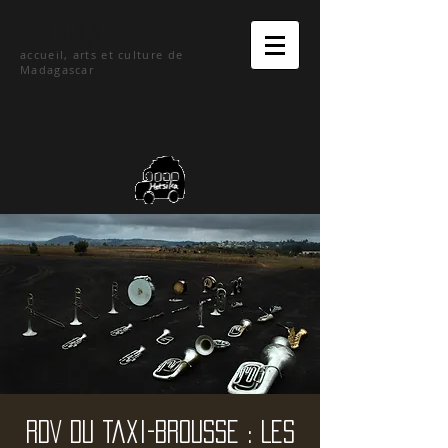
hetsika
accueil, arts et culture de
Madagascar
RDV du Taxi-brousse : Les