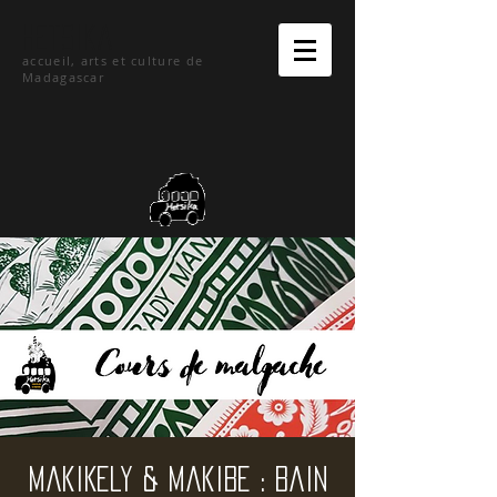
hetsika
accueil, arts et culture de
Madagascar
MakiKely & MakiBe : Bain