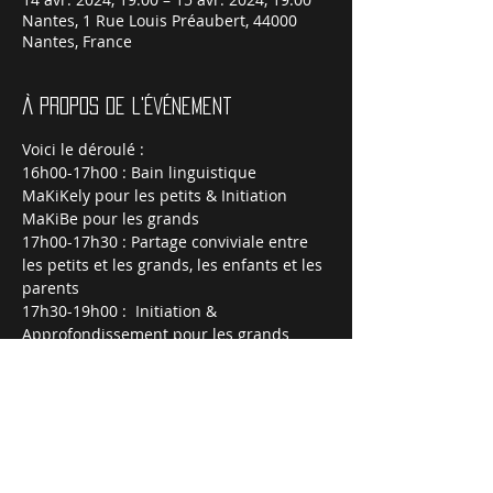
Nantes, 1 Rue Louis Préaubert, 44000
Nantes, France
À propos de l'événement
Voici le déroulé :
16h00-17h00 : Bain linguistique 
MaKiKely pour les petits & Initiation 
MaKiBe pour les grands
17h00-17h30 : Partage conviviale entre 
les petits et les grands, les enfants et les 
parents
17h30-19h00 :  Initiation & 
Approfondissement pour les grands 
MaKibe
Gratuit pour les MaKiKely avec une 
adhésion familiale à l'association de 15€ :
https://www.helloasso.com/associations/
hetsika-accueil-arts-et-culture-de-
madagascar/adhesions/adhesion-2023-