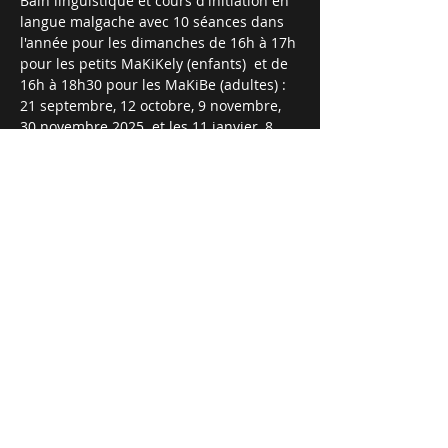
Bain linguistique et cours d'initiation en 
langue malgache avec 10 séances dans 
l'année pour les dimanches de 16h à 17h 
pour les petits MaKiKely (enfants)  et de 
16h à 18h30 pour les MaKiBe (adultes) : 
21 septembre, 12 octobre, 9 novembre, 
30 novembre 2025  et les 11 janvier, 8 
février, 8 mars, 12 avril, 14 juin, 5 juillet 
2026.
Contacts et inscriptions :
Vonjy A. au 06 32 01 30 87
Partager cet événement