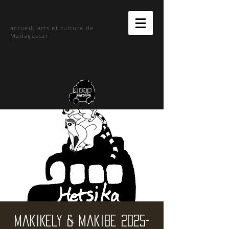
hetsika
accueil, arts et culture de
Madagascar
MakiKely & MakiBe 2025-