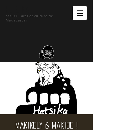
hetsika
accueil, arts et culture de
Madagascar
MakiKely & MakiBe !