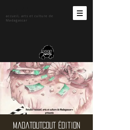
hetsika
accueil, arts et culture de
Madagascar
MadaTouTcouT édition