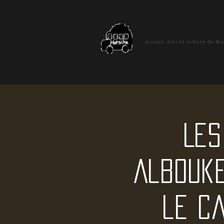
hetsika
accueil, arts et culture de M
Les
Albouke
le ca