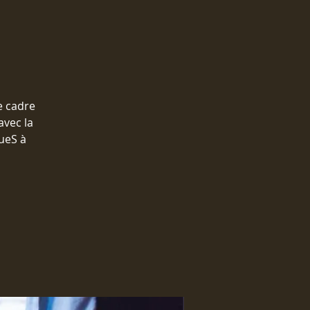
e cadre
avec la
queS à