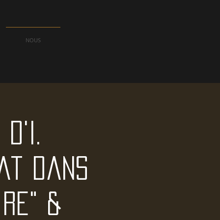
NOUS
d'I.
bat dans
ire" &