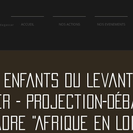
ACCUEIL
NOS ACTIONS
NOS EVENEMENTS
adagascar
 Enfants du Levant 
r - Projection-Dé
dre "Afrique en Lo