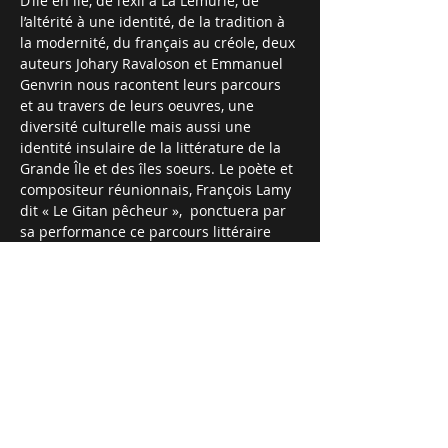
D’île en île, de l’exil à La Lémurie, de 
l’altérité à une identité, de la tradition à 
la modernité, du français au créole, deux 
auteurs Johary Ravaloson et Emmanuel 
Genvrin nous racontent leurs parcours 
et au travers de leurs oeuvres, une 
diversité culturelle mais aussi une 
identité insulaire de la littérature de la 
Grande Île et des îles soeurs. Le poète et 
compositeur réunionnais, François Lamy 
dit « Le Gitan pêcheur »,  ponctuera par 
sa performance ce parcours littéraire 
inédit. 
VENDREDI 23 MARS à 18h30
Espace Louis-Delgrès
84, quai de la Fosse
44000 Nantes
Entrée libre
En lire plus >