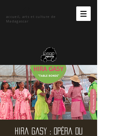
hetsika
accueil, arts et culture de
Madagascar
Hira Gasy : Opéra du