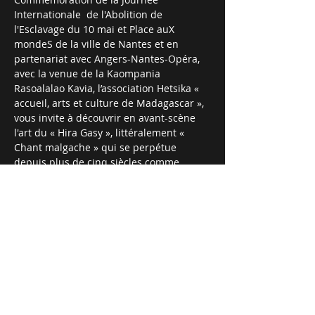
Internationale  de l'Abolition de 
l'Esclavage du 10 mai et Place auX 
mondeS de la ville de Nantes et en 
partenariat avec Angers-Nantes-Opéra, 
avec la venue de la Kaompania 
Rasoalalao Kavia, l’association Hetsika « 
accueil, arts et culture de Madagascar », 
vous invite à découvrir en avant-scène 
l'art du « Hira Gasy », littéralement « 
Chant malgache » qui se perpétue 
depuis plus de cinq siècles comme 
l'opéra du peuple.

Avec les professeurs Victor Randrianary, 
Didier Mauro, Jean-Aimé Rakotoarisoa et 
Xavier Ribes, chef de choeur d’Angers-
Nantes Opéra.

Entrée Libre sous réserve de places 
disponibles