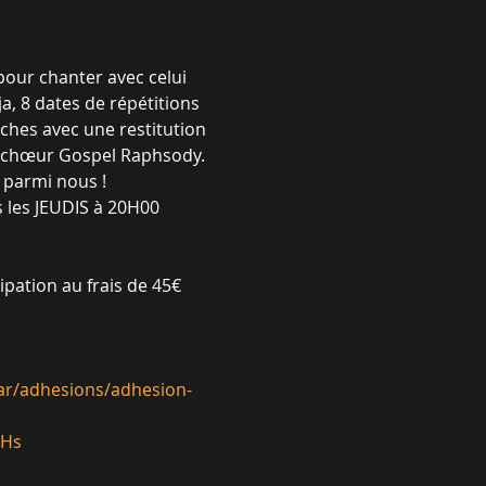
our chanter avec celui 
, 8 dates de répétitions 
hes avec une restitution 
 chœur Gospel Raphsody.

parmi nous !

s les JEUDIS à 20H00 
pation au frais de 45€ 
car/adhesions/adhesion-
UHs