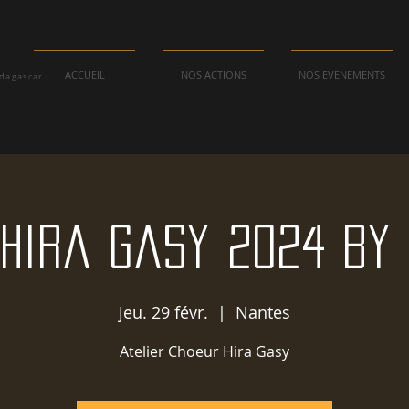
ACCUEIL
NOS ACTIONS
NOS EVENEMENTS
adagascar
Hira Gasy 2024 by
jeu. 29 févr.
  |  
Nantes
Atelier Choeur Hira Gasy