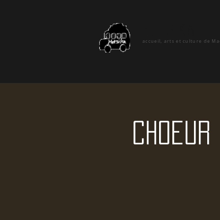
hetsika
accueil, arts et culture de M
Choeur 