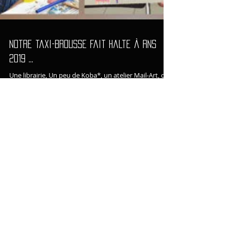
Notre taxi-brousse fait halte à Rns
2019 ...
Une librairie, Un peu de Koba*, un atelier Mail-Art, du
Taname, du Dodo vole, des rencontres, des concerts,
du sport, tenir une...