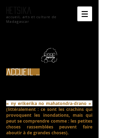
hetsika
accueil, arts et culture de
Madagascar
accueil ...
« ny erikerika no mahatondra-drano »
(littéralement : ce sont les crachins qui
provoquent les inondations, mais qui
peut se comprendre comme : les petites
choses rassemblées peuvent faire
aboutir à de grandes choses).