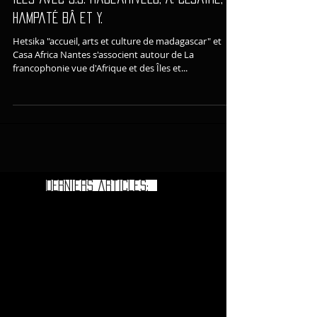
La francophonie vue d'Afrique et des
Îles avec J.J. Rabearivelo, A. Césaire, A.
Hampaté Bâ et Y.
Hetsika "accueil, arts et culture de madagascar" et
Casa Africa Nantes s'associent autour de La
francophonie vue d'Afrique et des Îles et...
DErniers articles: