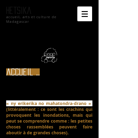
hetsika
accueil, arts et culture de
Madagascar
accueil ...
« ny erikerika no mahatondra-drano »
(littéralement : ce sont les crachins qui
provoquent les inondations, mais qui
peut se comprendre comme : les petites
choses rassemblées peuvent faire
aboutir à de grandes choses).