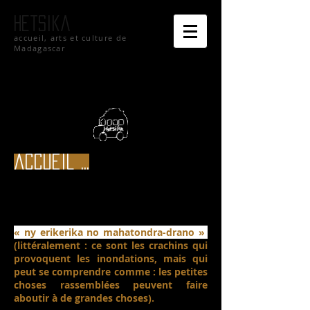
hetsika
accueil, arts et culture de
Madagascar
accueil ...
« ny erikerika no mahatondra-drano »
(littéralement : ce sont les crachins qui
provoquent les inondations, mais qui
peut se comprendre comme : les petites
choses rassemblées peuvent faire
aboutir à de grandes choses).