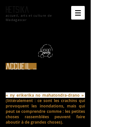
hetsika
accueil, arts et culture de
Madagascar
accueil ...
« ny erikerika no mahatondra-drano »
(littéralement : ce sont les crachins qui
provoquent les inondations, mais qui
peut se comprendre comme : les petites
choses rassemblées peuvent faire
aboutir à de grandes choses).