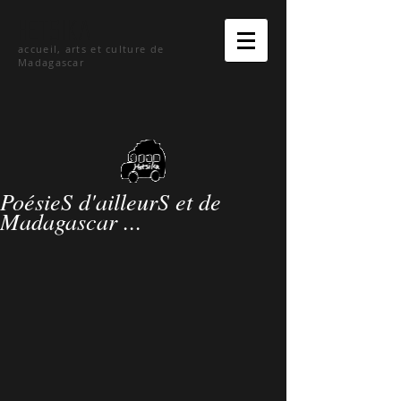
hetsika
accueil, arts et culture de
Madagascar
PoésieS d'ailleurS et de
Madagascar ...