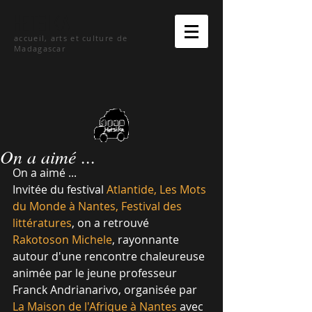
hetsika
accueil, arts et culture de
Madagascar
On a aimé ...
On a aimé ...
Invitée du festival 
Atlantide, Les Mots 
du Monde à Nantes, Festival des 
littératures
, on a retrouvé 
Rakotoson Michele
, rayonnante 
autour d'une rencontre chaleureuse 
animée par le jeune professeur 
Franck Andrianarivo, organisée par 
La Maison de l'Afrique à Nantes
 avec 