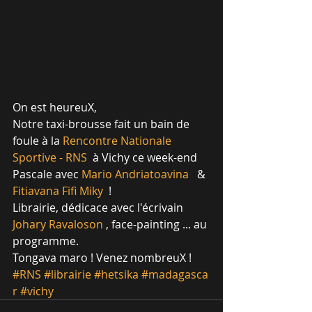
On est heureuX,
Notre taxi-brousse fait un bain de 
foule à la 
Rencontre Nationale 
Sportive - RNS
  à Vichy ce week-end 
Pascale avec 
Mario Andriatoavina
   & 
Fitiavana Fifi Miky
  !
Librairie, dédicace avec l'écrivain 
Johary Ravaloson
 , face-painting ... au 
programme.
Tongava maro ! Venez nombreuX !
#RNS
#librairie
#hetsika
#madagasca
r
#vichy