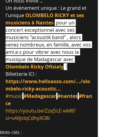
On vous invite ...
Un événement unique : Le grand et 
l'unique 
OLOMBELO RICKY et ses 
musiciens à Nantes 
 pour un 
concert exceptionnel avec ses 
musiciens "acoustik band" , alors 
venez nombreux, en famille, avec vos 
ami.e.s pour vibrer avec nous la 
musique de Madagascar avec 
Olombelo Ricky Ofisialy
  !
Billetterie ICI : 
https://www.helloasso.com/.../olo
mbelo-ricky-acoustic
...
#music
#Madagascar
#nantes
#fran
ce
https://youtu.be/ZzxJ5LE-wM8?
si=vAlljslqCdhyXO8i
Mots-clés :