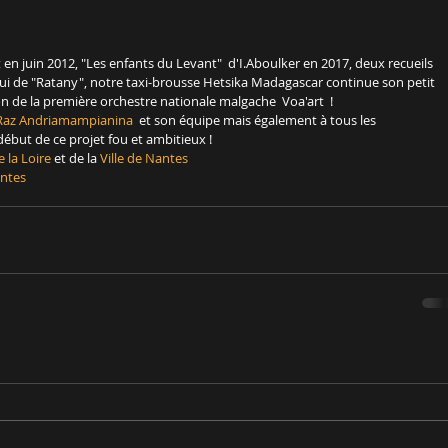
n juin 2012, "Les enfants du Levant"  d'I.Aboulker en 2017, deux recueils 
i de "Ratany", notre taxi-brousse Hetsika Madagascar continue son petit 
n de la première orchestre nationale malgache  Voa'art  !
Raz Andriamampianina
  et son équipe mais également à tous les 
début de ce projet fou et ambitieux ! 
 la Loire
 et de la 
Ville de Nantes
ntes