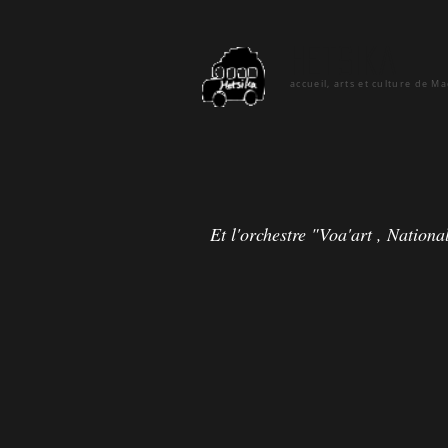
hetsika
accueil, arts et culture de M
Et l'orchestre "Voa'art , Nation