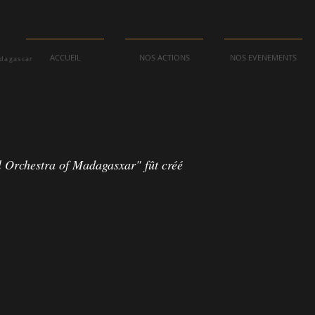
ACCUEIL
NOS ACTIONS
NOS EVENEMENTS
adagascar
al Orchestra of Madagasxar" fût créé