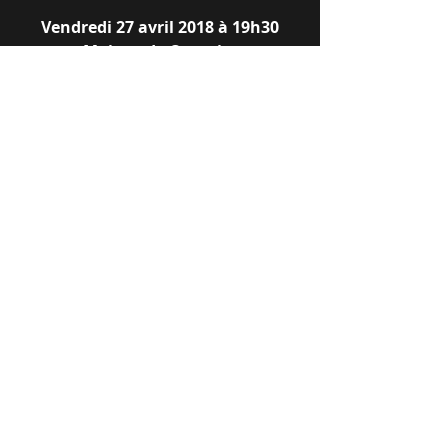
Vendredi 27 avril 2018 à 19h30
Maison de Quartier
3 Rue Eugène Thomas, 
44300 Nantes, France
Mots-clés :
10 mai
2018
rakotoarisoa
tromelin
eparses
guerout
animer
sensibiliser
Commentaires
Rédigez un commentaire...