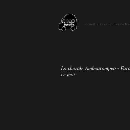
hetsika
accueil, arts et culture de M
La chorale Amboarampeo - Faravo
ce moi