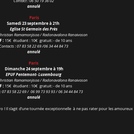
Contact : 06 50 19 36 02
annulé
Paris
Samedi 23 septembre à 21h
Eglise St Germain des Près
 Christian Ramamonjisoa / Radonavalona Ranaivoson
 : 
15€  étudiant : 10€  gratuit: - de 10 ans
Contacts : 07 83 58 22 69 /06 34 44 84 73
annulé
Paris
 Dimanche 24 septembre à 19h
EPUF Pentemont- Luxembourg
 Christian Ramamonjisoa / Radonavalona Ranaivoson
F :
 15€  étudiant : 10€  gratuit: - de 10 ans
: 07 83 58 22 69 /  06 99 73 93 93 / 06 34 44 84 73
annulé
! Il s’agit d’une tournée exceptionnelle  à ne pas rater pour les amoureux 