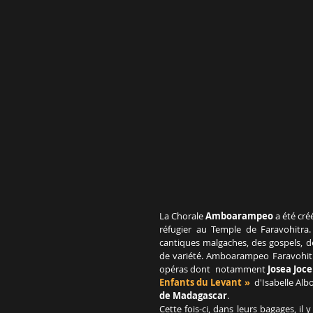
La Chorale 
Amboarampeo
 a été cr
réfugier au Temple de Faravohitra.
cantiques malgaches, des gospels, de
de variété. Amboarampeo Faravohitra 
opéras dont  notamment 
Josea Joc
Enfants du Levant » 
 d'Isabelle Alb
de Madagascar
.
Cette fois-ci, dans leurs bagages, il