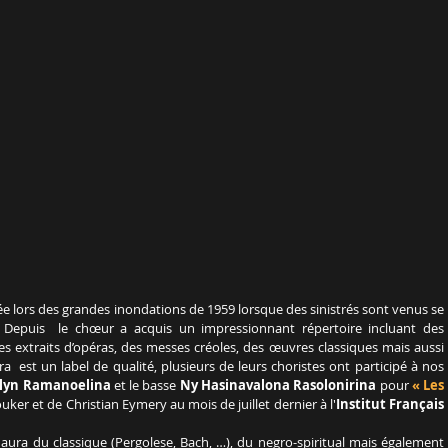
éée lors des grandes inondations de 1959 lorsque des sinistrés sont venus se 
 Depuis  le chœur a acquis un impressionnant répertoire incluant des 
s extraits d’opéras, des messes créoles, des œuvres classiques mais aussi 
 est un label de qualité, plusieurs de leurs choristes ont participé à nos 
elyn Ramanoelina
 et le basse 
Ny Hasinavalona Rasolonirina
 pour 
« Les 
ouker et de Christian Eymery au mois de juillet dernier à l'
Institut Français 
 y aura du classique (Pergolese, Bach, …), du negro-spiritual mais également 