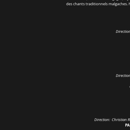
des chants traditionnels malgaches. No
Directi
Directi
Direction:  Christi
PAF