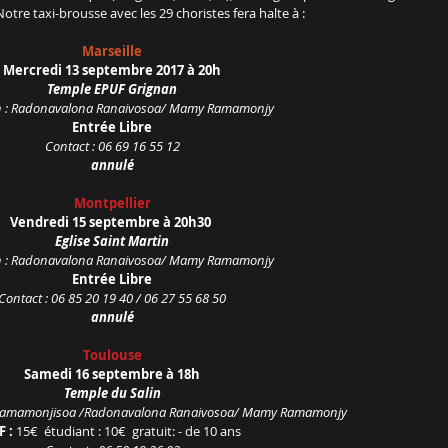
tre taxi-brousse avec les 29 choristes fera halte à :
Marseille
Mercredi 13 septembre 2017 à 20h
Temple EPUF Grignan
on : Radonavalona Ranaivosoa/ Mamy Ramamonjy
Entrée Libre
Contact : 06 69 16 55 12
annulé
Montpellier
Vendredi 15 septembre à 20h30
Eglise Saint Martin
on : Radonavalona Ranaivosoa/ Mamy Ramamonjy
Entrée Libre
Contact : 06 85 20 19 40 / 06 27 55 68 50
annulé
Toulouse
Samedi 16 septembre à 18h
Temple du Salin
an Ramamonjisoa /Radonavalona Ranaivosoa/ Mamy Ramamonjy
 : 
15€  étudiant : 10€  gratuit: - de 10 ans