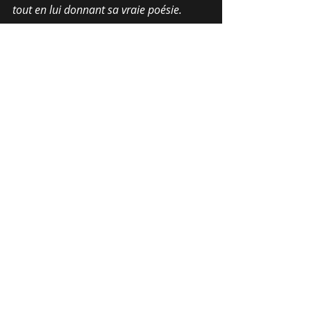
tout en lui donnant sa vraie poésie.
Contact : 06 32 01 30 87
Mots-clés :
2013
mode
promouvoir
recevoir
informer
Commentaires
Rédigez un commentaire...