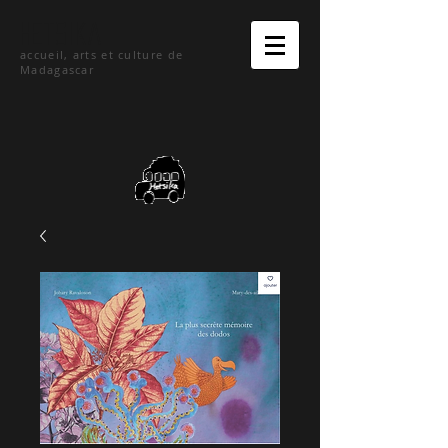
hetsika
accueil, arts et culture de
Madagascar