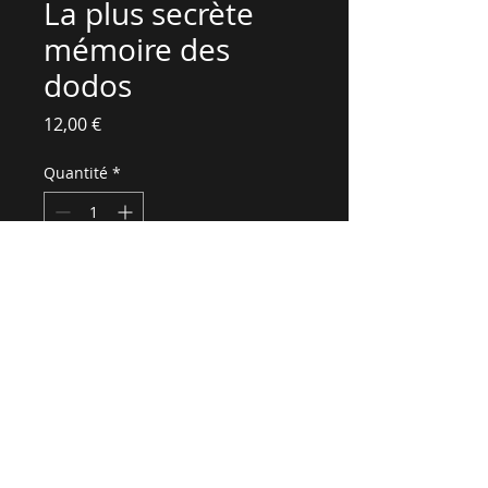
La plus secrète
mémoire des
dodos
Prix
12,00 €
Quantité
*
Ajouter au panier
© 2015 par Hetsika